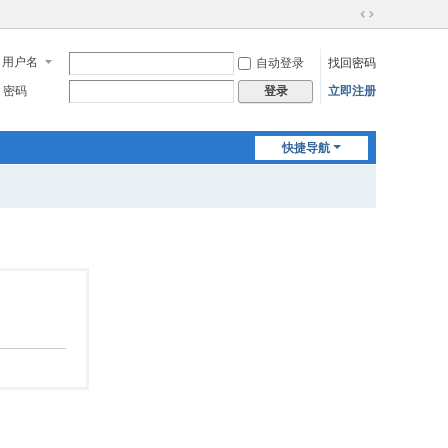
切
换
用户名
自动登录
找回密码
到
宽
密码
立即注册
登录
版
快捷导航